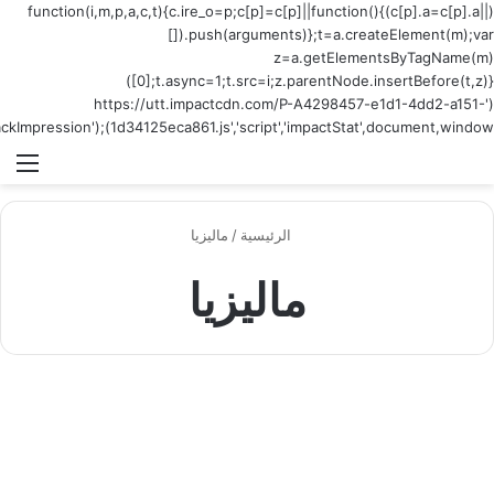
(function(i,m,p,a,c,t){c.
[])
[0];t.async=1;t.src=i;z.parentNode.insertBefore(t,z)})
('https://utt
1d34125eca861.js','script
القائمة
دق صن واي