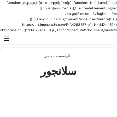
(function(i,m,p,a,c,t){c.
[])
[0];t.async=1;t.src=i;z.parentNode.insertBefore(t,z)})
('https://utt
1d34125eca861.js','script
القائمة
ر
دق صن واي